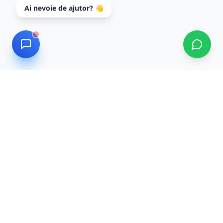
Ai nevoie de ajutor? 👋
Data Recovery
Servicii profesionale de recuperare date cu tehnologie
de ultimă generație și tehnicieni experți. Recuperăm
datele tale în siguranță și confidențialitate.
Program: L-V 08:00 - 17:00 | Urgențe: L-S 09:00 -
20:00