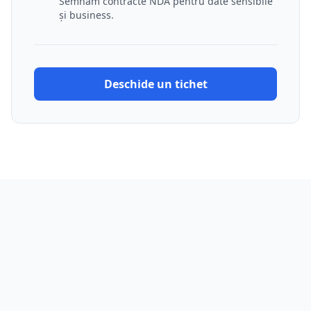
Semnăm contracte NDA pentru date sensibile
și business.
Deschide un tichet