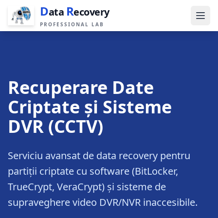
D
R
ata
ecovery
PROFESSIONAL LAB
Recuperare Date
Criptate și Sisteme
DVR (CCTV)
Serviciu avansat de data recovery pentru
partiții criptate cu software (BitLocker,
TrueCrypt, VeraCrypt) și sisteme de
supraveghere video DVR/NVR inaccesibile.