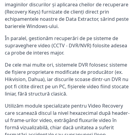
imaginilor discurilor și aplicarea cheilor de recuperare
(Recovery Keys) furnizate de clienți direct prin
echipamentele noastre de Data Extractor, sărind peste
barierele Windows-ului.
În paralel, gestionăm recuperări de pe sisteme de
supraveghere video (CCTV - DVR/NVR) folosite adesea
ca probe de interes major.
De cele mai multe ori, sistemele DVR folosesc sisteme
de fișiere proprietare modificate de producător (ex.
Hikvision, Dahua), iar discurile scoase dintr-un DVR nu
pot fi citite direct pe un PC, fișierele video fiind stocate
liniar, fără structură clasică.
Utilizăm module specializate pentru Video Recovery
care scanează discul la nivel hexazecimal după header-
ul frame-urilor video, extrăgând fluxurile video în
formă vizualizabilă, chiar dacă unitatea a suferit
formatări accidentale sau suprapuneri (loop