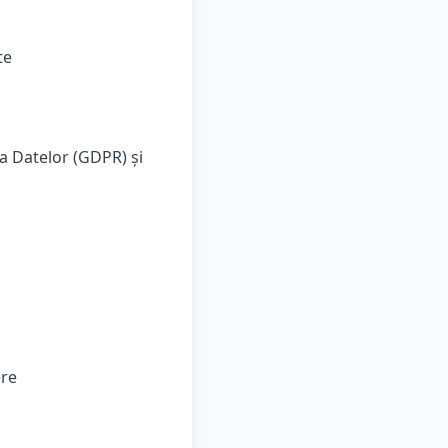
te
a Datelor (GDPR) și
ere