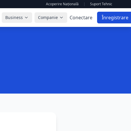
Acoperire Națională
|
Suport Tehnic
Conectare
Înregistrare
Business
Companie