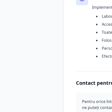
Implementă
Labor
Acces
Toate
Folos
Perso
Efect
Contact pentru
Pentru orice în
ne puteți contac