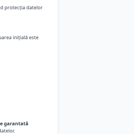
d protecția datelor
uarea inițială este
te garantată
atelor.