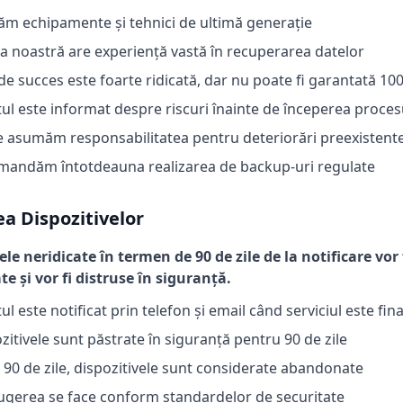
zăm echipamente și tehnici de ultimă generație
a noastră are experiență vastă în recuperarea datelor
de succes este foarte ridicată, dar nu poate fi garantată 10
tul este informat despre riscuri înainte de începerea proces
 asumăm responsabilitatea pentru deteriorări preexistent
andăm întotdeauna realizarea de backup-uri regulate
a Dispozitivelor
ele neridicate în termen de 90 de zile de la notificare vor
 și vor fi distruse în siguranță.
tul este notificat prin telefon și email când serviciul este fina
zitivele sunt păstrate în siguranță pentru 90 de zile
90 de zile, dispozitivele sunt considerate abandonate
ugerea se face conform standardelor de securitate