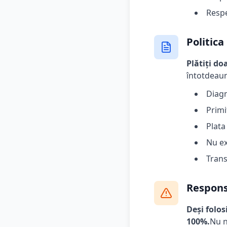
Respe
Politica
Plătiți d
întotdeaun
Diagn
Primi
Plata
Nu ex
Trans
Respons
Deși folo
100%.
Nu n