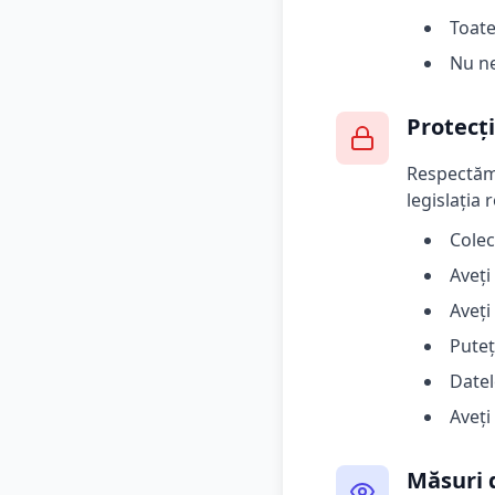
Toate
Nu ne
Protecț
Respectăm 
legislația
Colec
Aveți
Aveți
Puteț
Datel
Aveți
Măsuri 