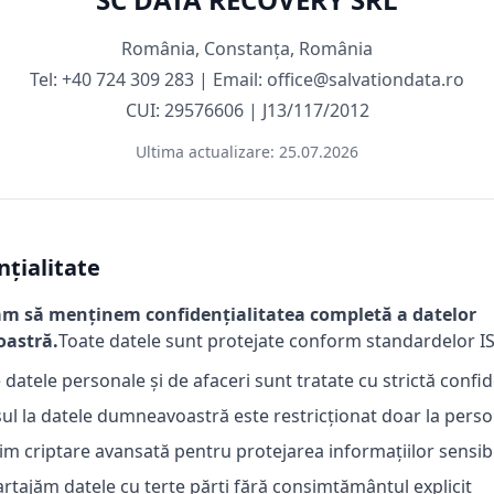
România, Constanța, România
Tel: +40 724 309 283 | Email: office@salvationdata.ro
CUI: 29576606 | J13/117/2012
Ultima actualizare:
25.07.2026
nțialitate
m să menținem confidențialitatea completă a datelor
astră.
Toate datele sunt protejate conform standardelor I
 datele personale și de afaceri sunt tratate cu strictă confid
ul la datele dumneavoastră este restricționat doar la perso
im criptare avansată pentru protejarea informațiilor sensib
rtajăm datele cu terțe părți fără consimțământul explicit