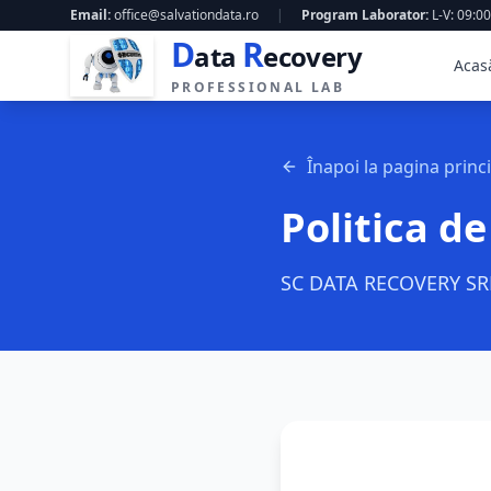
Email:
office@salvationdata.ro
|
Program Laborator:
L-V: 09:00
D
R
ata
ecovery
Acas
PROFESSIONAL LAB
Înapoi la pagina princ
Politica de
SC DATA RECOVERY SRL -