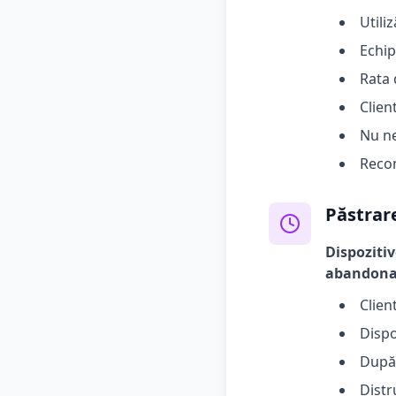
Utili
Echip
Rata 
Clien
Nu ne
Recom
Păstrare
Dispozitiv
abandonate
Clien
Dispo
După 
Distr