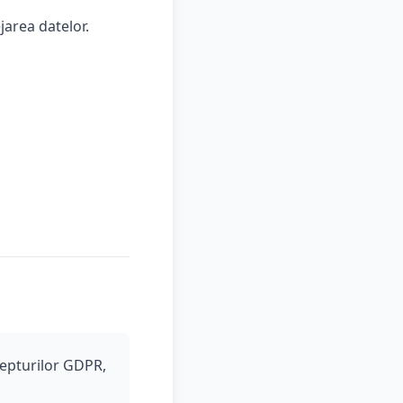
area datelor.
repturilor GDPR,