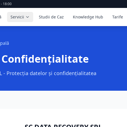
 - 18:00
ă
Servicii
Studii de Caz
Knowledge Hub
Tarife
ipală
 Confidențialitate
 Protecția datelor și confidențialitatea
SC DATA RECOVERY SRL