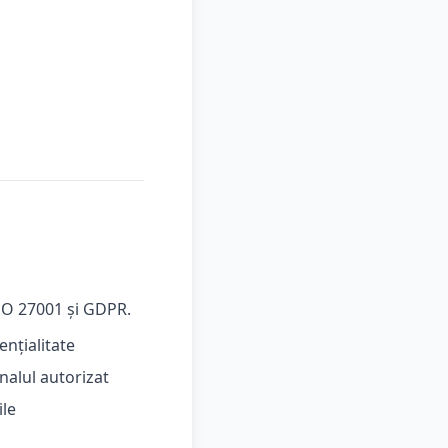
SO 27001 și GDPR.
ențialitate
nalul autorizat
ile