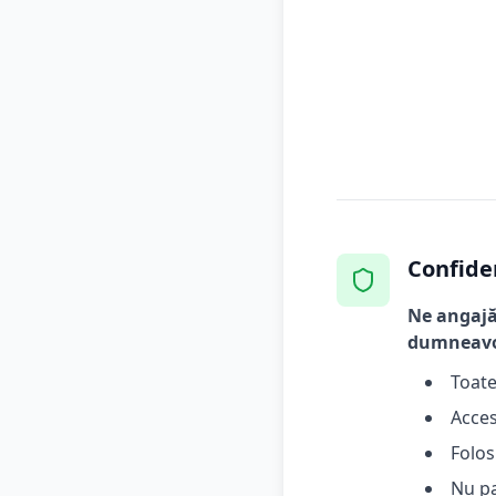
Confide
Ne angajă
dumneavo
Toate
Acces
Folos
Nu pa