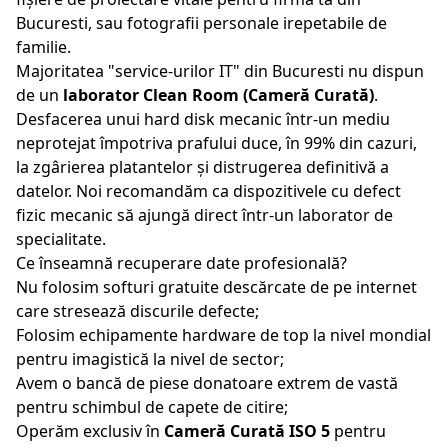
Bucuresti
, sau fotografii personale irepetabile de
familie.
Majoritatea "service-urilor IT" din
Bucuresti
nu dispun
de un
laborator Clean Room (Cameră Curată)
.
Desfacerea unui hard disk mecanic într-un mediu
neprotejat împotriva prafului duce, în 99% din cazuri,
la zgârierea platantelor și distrugerea definitivă a
datelor. Noi recomandăm ca dispozitivele cu defect
fizic mecanic să ajungă direct într-un laborator de
specialitate.
Ce înseamnă recuperare date profesională?
Nu folosim softuri gratuite descărcate de pe internet
care stresează discurile defecte;
Folosim echipamente hardware de top la nivel mondial
pentru imagistică la nivel de sector;
Avem o bancă de piese donatoare extrem de vastă
pentru schimbul de capete de citire;
Operăm exclusiv în
Cameră Curată ISO 5
pentru