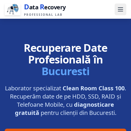
D
R
ata
ecovery
PROFESSIONAL LAB
Recuperare Date
Profesională în
Bucuresti
Laborator specializat
Clean Room Class 100
.
Recuperăm date de pe HDD, SSD, RAID și
Telefoane Mobile, cu
diagnosticare
gratuită
pentru clienții din
Bucuresti
.