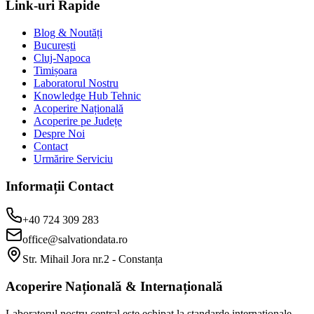
Link-uri Rapide
Blog & Noutăți
București
Cluj-Napoca
Timișoara
Laboratorul Nostru
Knowledge Hub Tehnic
Acoperire Națională
Acoperire pe Județe
Despre Noi
Contact
Urmărire Serviciu
Informații Contact
+40 724 309 283
office@salvationdata.ro
Str. Mihail Jora nr.2 - Constanța
Acoperire Națională & Internațională
Laboratorul nostru central este echipat la standarde internaționale