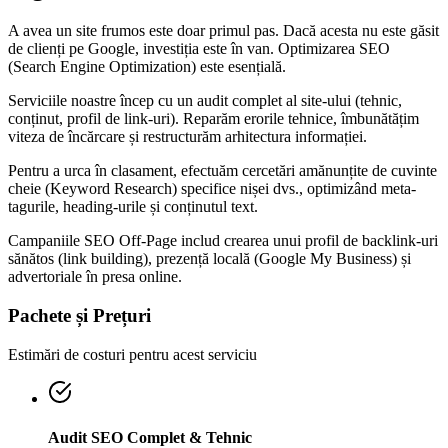
A avea un site frumos este doar primul pas. Dacă acesta nu este găsit
de clienți pe Google, investiția este în van. Optimizarea SEO
(Search Engine Optimization) este esențială.
Serviciile noastre încep cu un audit complet al site-ului (tehnic,
conținut, profil de link-uri). Reparăm erorile tehnice, îmbunătățim
viteza de încărcare și restructurăm arhitectura informației.
Pentru a urca în clasament, efectuăm cercetări amănunțite de cuvinte
cheie (Keyword Research) specifice nișei dvs., optimizând meta-
tagurile, heading-urile și conținutul text.
Campaniile SEO Off-Page includ crearea unui profil de backlink-uri
sănătos (link building), prezență locală (Google My Business) și
advertoriale în presa online.
Pachete și Prețuri
Estimări de costuri pentru acest serviciu
Audit SEO Complet & Tehnic