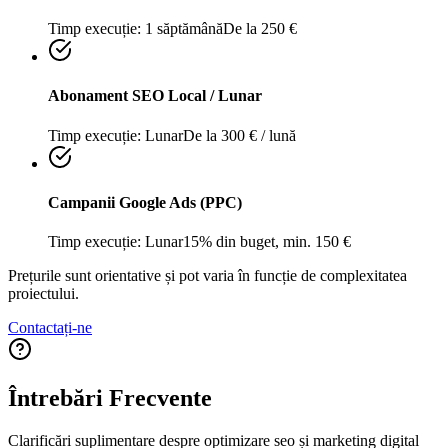
Timp execuție:
1 săptămână
De la 250 €
Abonament SEO Local / Lunar
Timp execuție:
Lunar
De la 300 € / lună
Campanii Google Ads (PPC)
Timp execuție:
Lunar
15% din buget, min. 150 €
Prețurile sunt orientative și pot varia în funcție de complexitatea
proiectului.
Contactați-ne
Întrebări Frecvente
Clarificări suplimentare despre
optimizare seo și marketing digital