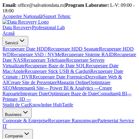
Email:
office@salvationdata.ro
|
Program Laborator:
L-V: 09:00 -
18:00
Acoperire Națională
|
Suport Tehnic
D
ata
R
ecovery
Professional Lab
Acasă
Servicii
Recuperare Date HDD
Recuperare HDD Seagate
Recuperare HDD
WD
Recuperare SSD / NVMe
Recuperare Sisteme RAID
Recuperare
Date NAS
Recuperare Telefoane
Recuperare Servere
Virtualizate
Recuperare Baze de Date SQL
Recuperare Date
Mac/Apple
Recuperare Stick USB & Carduri
Recuperare Date
Criptate / DVR
Recuperare Date Forensics
Dezvoltare Web &
AI
Creare Site de Prezentare
Magazin Online
Optimizare
SEO
Mentenanță Site
--- Power BI & Analytics ---
Creare
Rapoarte
Integrare Date
Optimizare Baze de Date
Consultanță BI
---
Printare 3D ---
Studii de Caz
Knowledge Hub
Tarife
Business
Corporate & Enterprise
Recuperare Ransomware
Parteneriat Service
IT
Companie