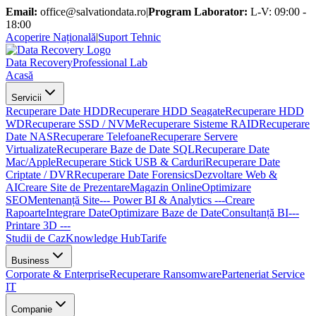
Email:
office@salvationdata.ro
|
Program Laborator:
L-V: 09:00 -
18:00
Acoperire Națională
|
Suport Tehnic
D
ata
R
ecovery
Professional Lab
Acasă
Servicii
Recuperare Date HDD
Recuperare HDD Seagate
Recuperare HDD
WD
Recuperare SSD / NVMe
Recuperare Sisteme RAID
Recuperare
Date NAS
Recuperare Telefoane
Recuperare Servere
Virtualizate
Recuperare Baze de Date SQL
Recuperare Date
Mac/Apple
Recuperare Stick USB & Carduri
Recuperare Date
Criptate / DVR
Recuperare Date Forensics
Dezvoltare Web &
AI
Creare Site de Prezentare
Magazin Online
Optimizare
SEO
Mentenanță Site
--- Power BI & Analytics ---
Creare
Rapoarte
Integrare Date
Optimizare Baze de Date
Consultanță BI
---
Printare 3D ---
Studii de Caz
Knowledge Hub
Tarife
Business
Corporate & Enterprise
Recuperare Ransomware
Parteneriat Service
IT
Companie