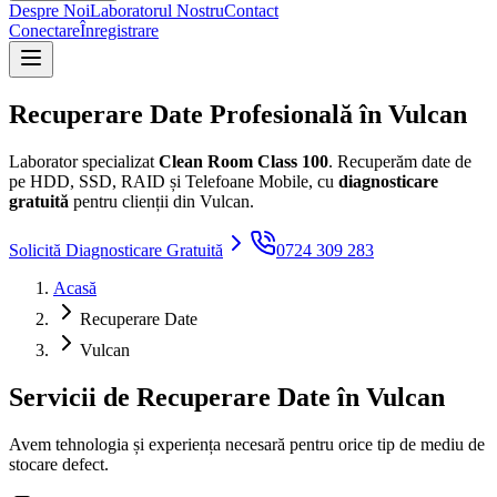
Despre Noi
Laboratorul Nostru
Contact
Conectare
Înregistrare
Recuperare Date Profesională în
Vulcan
Laborator specializat
Clean Room Class 100
. Recuperăm date de
pe HDD, SSD, RAID și Telefoane Mobile, cu
diagnosticare
gratuită
pentru clienții din
Vulcan
.
Solicită Diagnosticare Gratuită
0724 309 283
Acasă
Recuperare Date
Vulcan
Servicii de Recuperare Date în
Vulcan
Avem tehnologia și experiența necesară pentru orice tip de mediu de
stocare defect.