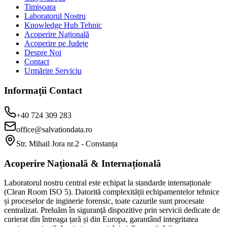
Timișoara
Laboratorul Nostru
Knowledge Hub Tehnic
Acoperire Națională
Acoperire pe Județe
Despre Noi
Contact
Urmărire Serviciu
Informații Contact
+40 724 309 283
office@salvationdata.ro
Str. Mihail Jora nr.2 - Constanța
Acoperire Națională & Internațională
Laboratorul nostru central este echipat la standarde internaționale
(Clean Room ISO 5). Datorită complexității echipamentelor tehnice
și proceselor de inginerie forensic, toate cazurile sunt procesate
centralizat. Preluăm în siguranță dispozitive prin servicii dedicate de
curierat din întreaga țară și din Europa, garantând integritatea