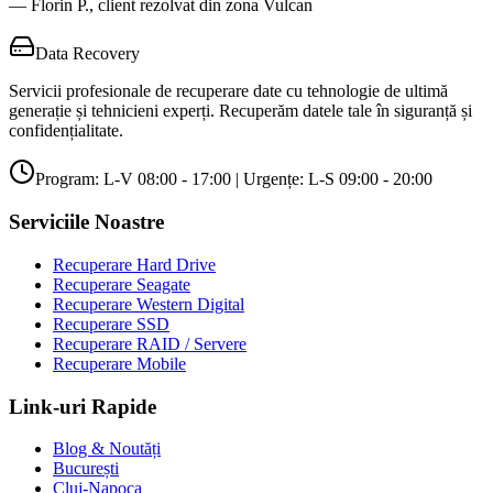
—
Florin P.
, client rezolvat din zona
Vulcan
Data Recovery
Servicii profesionale de recuperare date cu tehnologie de ultimă
generație și tehnicieni experți. Recuperăm datele tale în siguranță și
confidențialitate.
Program: L-V 08:00 - 17:00 | Urgențe: L-S 09:00 - 20:00
Serviciile Noastre
Recuperare Hard Drive
Recuperare Seagate
Recuperare Western Digital
Recuperare SSD
Recuperare RAID / Servere
Recuperare Mobile
Link-uri Rapide
Blog & Noutăți
București
Cluj-Napoca