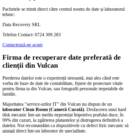
Pachetele se trimit direct către centrul nostru de date și laboratorul
tehnic:
Data Recovery SRL
Telefon Contact: 0724 309 283
Contactează-ne acum
Firma de recuperare date preferată de
clienții din
Vulcan
Pierderea datelor este o experiență stresantă, mai ales când este
vorba de baze de date de contabilitate, fișiere de proiectare vitale
pentru firma ta din
Vulcan
, sau fotografii personale irepetabile de
familie.
Majoritatea "service-urilor IT" din
Vulcan
nu dispun de un
laborator Clean Room (Cameră Curată)
. Desfacerea unui hard
disk mecanic într-un mediu neprotejat împotriva prafului duce, în
99% din cazuri, la zgârierea platantelor și distrugerea definitivă a
datelor. Noi recomandăm ca dispozitivele cu defect fizic mecanic să
ajungă direct într-un laborator de specialitate.