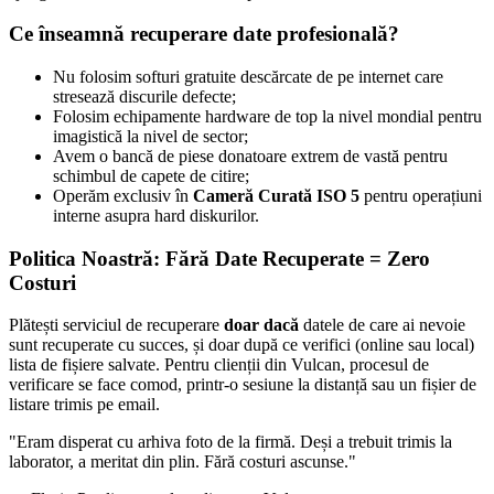
Ce înseamnă recuperare date profesională?
Nu folosim softuri gratuite descărcate de pe internet care
stresează discurile defecte;
Folosim echipamente hardware de top la nivel mondial pentru
imagistică la nivel de sector;
Avem o bancă de piese donatoare extrem de vastă pentru
schimbul de capete de citire;
Operăm exclusiv în
Cameră Curată ISO 5
pentru operațiuni
interne asupra hard diskurilor.
Politica Noastră: Fără Date Recuperate = Zero
Costuri
Plătești serviciul de recuperare
doar dacă
datele de care ai nevoie
sunt recuperate cu succes, și doar după ce verifici (online sau local)
lista de fișiere salvate. Pentru clienții din
Vulcan
, procesul de
verificare se face comod, printr-o sesiune la distanță sau un fișier de
listare trimis pe email.
"
Eram disperat cu arhiva foto de la firmă. Deși a trebuit trimis la
laborator, a meritat din plin. Fără costuri ascunse.
"