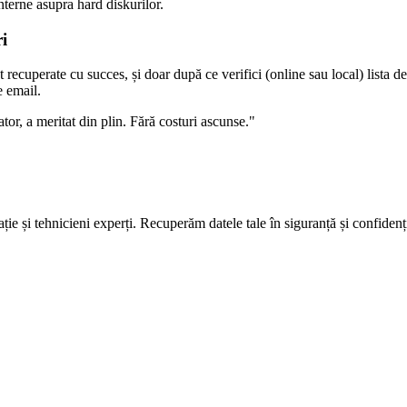
nterne asupra hard diskurilor.
i
 recuperate cu succes, și doar după ce verifici (online sau local) lista de 
e email.
ator, a meritat din plin. Fără costuri ascunse.
"
ie și tehnicieni experți. Recuperăm datele tale în siguranță și confidenți