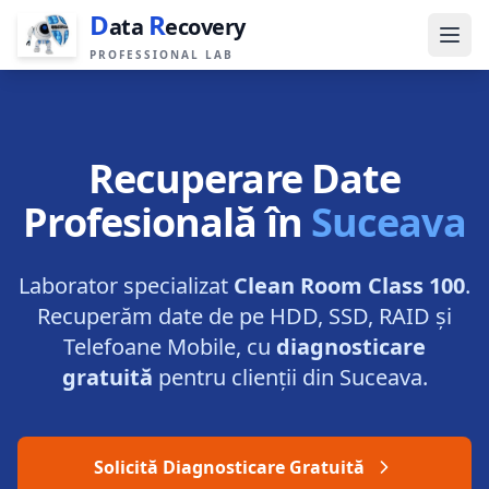
D
R
ata
ecovery
PROFESSIONAL LAB
Recuperare Date
Profesională în
Suceava
Laborator specializat
Clean Room Class 100
.
Recuperăm date de pe HDD, SSD, RAID și
Telefoane Mobile, cu
diagnosticare
gratuită
pentru clienții din
Suceava
.
Solicită Diagnosticare Gratuită