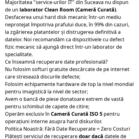
Majoritatea "service-urilor IT" din
Suceava
nu dispun
de un
laborator Clean Room (Cameră Curată)
.
Desfacerea unui hard disk mecanic într-un mediu
neprotejat împotriva prafului duce, în 99% din cazuri,
la zgârierea platantelor și distrugerea definitivă a
datelor. Noi recomandăm ca dispozitivele cu defect
fizic mecanic să ajungă direct într-un laborator de
specialitate.
Ce înseamnă recuperare date profesională?
Nu folosim softuri gratuite descărcate de pe internet
care stresează discurile defecte;
Folosim echipamente hardware de top la nivel mondial
pentru imagistică la nivel de sector;
Avem o bancă de piese donatoare extrem de vastă
pentru schimbul de capete de citire;
Operăm exclusiv în
Cameră Curată ISO 5
pentru
operațiuni interne asupra hard diskurilor.
Politica Noastră: Fără Date Recuperate = Zero Costuri
Plătești serviciul de recuperare
doar dacă
datele de