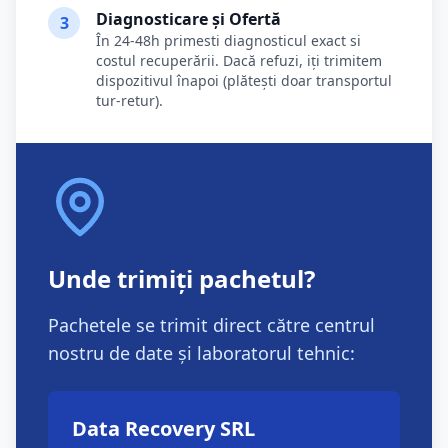
Diagnosticare și Ofertă
3
În 24-48h primesti diagnosticul exact si
costul recuperării. Dacă refuzi, iți trimitem
dispozitivul înapoi (plătești doar transportul
tur-retur).
Unde trimiți pachetul?
Pachetele se trimit direct către centrul
nostru de date și laboratorul tehnic:
Data Recovery SRL