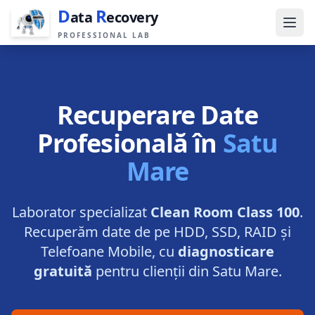
D
R
ata
ecovery
PROFESSIONAL LAB
Recuperare Date
Profesională în
Satu
Mare
Laborator specializat
Clean Room Class 100
.
Recuperăm date de pe HDD, SSD, RAID și
Telefoane Mobile, cu
diagnosticare
gratuită
pentru clienții din
Satu Mare
.