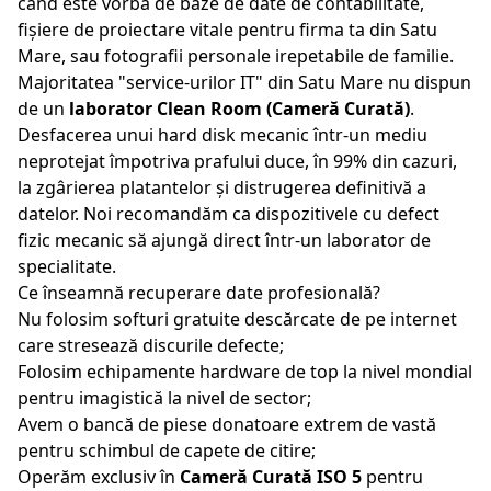
când este vorba de baze de date de contabilitate,
fișiere de proiectare vitale pentru firma ta din
Satu
Mare
, sau fotografii personale irepetabile de familie.
Majoritatea "service-urilor IT" din
Satu Mare
nu dispun
de un
laborator Clean Room (Cameră Curată)
.
Desfacerea unui hard disk mecanic într-un mediu
neprotejat împotriva prafului duce, în 99% din cazuri,
la zgârierea platantelor și distrugerea definitivă a
datelor. Noi recomandăm ca dispozitivele cu defect
fizic mecanic să ajungă direct într-un laborator de
specialitate.
Ce înseamnă recuperare date profesională?
Nu folosim softuri gratuite descărcate de pe internet
care stresează discurile defecte;
Folosim echipamente hardware de top la nivel mondial
pentru imagistică la nivel de sector;
Avem o bancă de piese donatoare extrem de vastă
pentru schimbul de capete de citire;
Operăm exclusiv în
Cameră Curată ISO 5
pentru