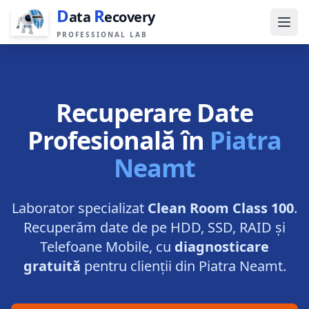
D
R
ata
ecovery
PROFESSIONAL LAB
Recuperare Date
Profesională în
Piatra
Neamt
Laborator specializat
Clean Room Class 100
.
Recuperăm date de pe HDD, SSD, RAID și
Telefoane Mobile, cu
diagnosticare
gratuită
pentru clienții din
Piatra Neamt
.