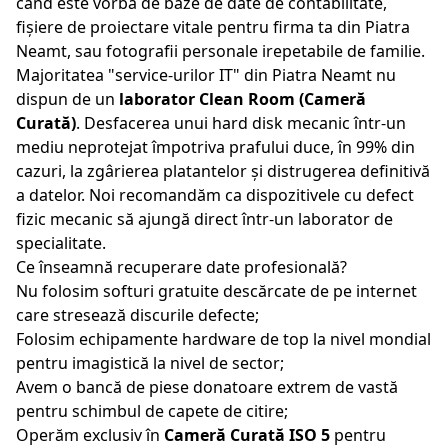
când este vorba de baze de date de contabilitate,
fișiere de proiectare vitale pentru firma ta din
Piatra
Neamt
, sau fotografii personale irepetabile de familie.
Majoritatea "service-urilor IT" din
Piatra Neamt
nu
dispun de un
laborator Clean Room (Cameră
Curată)
. Desfacerea unui hard disk mecanic într-un
mediu neprotejat împotriva prafului duce, în 99% din
cazuri, la zgârierea platantelor și distrugerea definitivă
a datelor. Noi recomandăm ca dispozitivele cu defect
fizic mecanic să ajungă direct într-un laborator de
specialitate.
Ce înseamnă recuperare date profesională?
Nu folosim softuri gratuite descărcate de pe internet
care stresează discurile defecte;
Folosim echipamente hardware de top la nivel mondial
pentru imagistică la nivel de sector;
Avem o bancă de piese donatoare extrem de vastă
pentru schimbul de capete de citire;
Operăm exclusiv în
Cameră Curată ISO 5
pentru