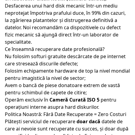
Desfacerea unui hard disk mecanic într-un mediu
neprotejat împotriva prafului duce, în 99% din cazuri,
la zgârierea platantelor și distrugerea definitivă a
datelor. Noi recomandăm ca dispozitivele cu defect
fizic mecanic să ajungă direct într-un laborator de
specialitate.
Ce înseamnă recuperare date profesională?
Nu folosim softuri gratuite descărcate de pe internet
care stresează discurile defecte;
Folosim echipamente hardware de top la nivel mondial
pentru imagistică la nivel de sector;
Avem o bancă de piese donatoare extrem de vastă
pentru schimbul de capete de citire;
Operăm exclusiv în
Cameră Curată ISO 5
pentru
operațiuni interne asupra hard diskurilor.
Politica Noastră: Fără Date Recuperate = Zero Costuri
Plătești serviciul de recuperare
doar dacă
datele de
care ai nevoie sunt recuperate cu succes, și doar după