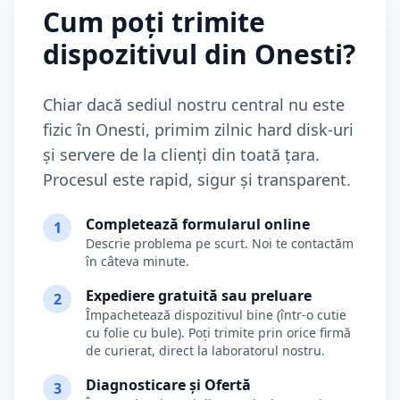
Cum poți trimite
dispozitivul din
Onesti
?
Chiar dacă sediul nostru central nu este
fizic în
Onesti
, primim zilnic hard disk-uri
și servere de la clienți din toată țara.
Procesul este rapid, sigur și transparent.
Completează formularul online
1
Descrie problema pe scurt. Noi te contactăm
în câteva minute.
Expediere gratuită sau preluare
2
Împachetează dispozitivul bine (într-o cutie
cu folie cu bule). Poți trimite prin orice firmă
de curierat, direct la laboratorul nostru.
Diagnosticare și Ofertă
3