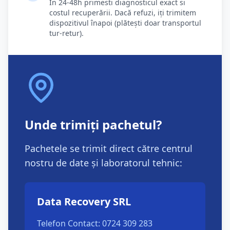
În 24-48h primesti diagnosticul exact si
costul recuperării. Dacă refuzi, iți trimitem
dispozitivul înapoi (plătești doar transportul
tur-retur).
Unde trimiți pachetul?
Pachetele se trimit direct către centrul
nostru de date și laboratorul tehnic:
Data Recovery SRL
Telefon Contact: 0724 309 283