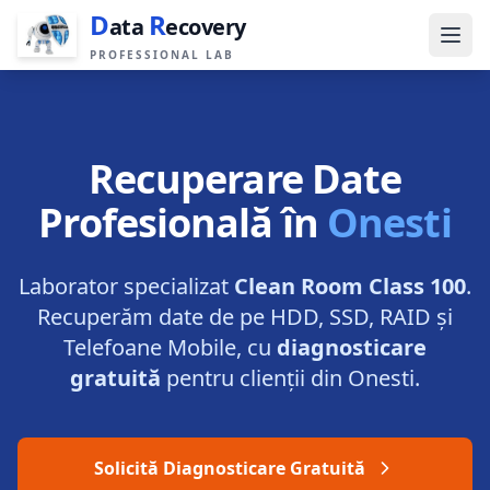
D
R
ata
ecovery
PROFESSIONAL LAB
Recuperare Date
Profesională în
Onesti
Laborator specializat
Clean Room Class 100
.
Recuperăm date de pe HDD, SSD, RAID și
Telefoane Mobile, cu
diagnosticare
gratuită
pentru clienții din
Onesti
.
Solicită Diagnosticare Gratuită