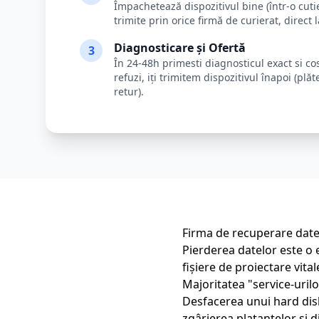
Împachetează dispozitivul bine (într-o cutie
trimite prin orice firmă de curierat, direct 
Diagnosticare și Ofertă
3
În 24-48h primesti diagnosticul exact si co
refuzi, iți trimitem dispozitivul înapoi (plă
retur).
Firma de recuperare date 
Pierderea datelor este o 
fișiere de proiectare vita
Majoritatea "service-urilo
Desfacerea unui hard disk
zgârierea platantelor și d