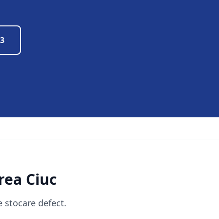
83
rea Ciuc
 stocare defect.