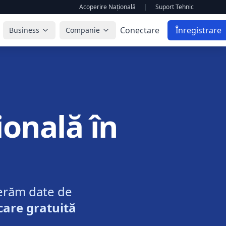
Acoperire Națională
|
Suport Tehnic
Conectare
Înregistrare
Business
Companie
onală în
erăm date de
care gratuită