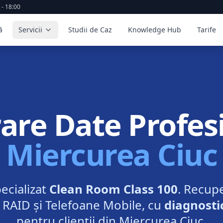
 - 18:00
ă
Servicii
Studii de Caz
Knowledge Hub
Tarife
are Date Profesi
Miercurea Ciuc
ecializat
Clean Room Class 100
. Recup
 RAID și Telefoane Mobile, cu
diagnosti
pentru clienții din
Miercurea Ciuc
.