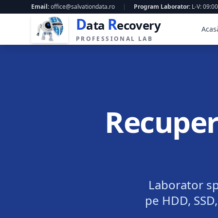
Email:
office@salvationdata.ro
|
Program Laborator:
L-V: 09:00
D
R
ata
ecovery
Acas
PROFESSIONAL LAB
Recuper
Laborator sp
pe HDD, SSD,