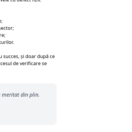
e;
sector;
re;
urilor.
u succes, și doar după ce
ocesul de verificare se
 meritat din plin.