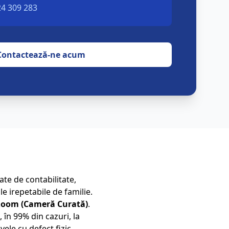
24 309 283
Contactează-ne acum
te de contabilitate,
le irepetabile de familie.
Room (Cameră Curată)
.
în 99% din cazuri, la
ele cu defect fizic