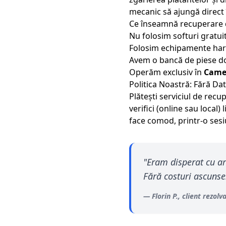
mecanic să ajungă direct 
Ce înseamnă recuperare 
Nu folosim softuri gratui
Folosim echipamente hardw
Avem o bancă de piese do
Operăm exclusiv în
Camer
Politica Noastră: Fără Da
Plătești serviciul de rec
verifici (online sau local) 
face comod, printr-o sesiu
"
Eram disperat cu arh
Fără costuri ascunse
—
Florin P.
, client rezolv