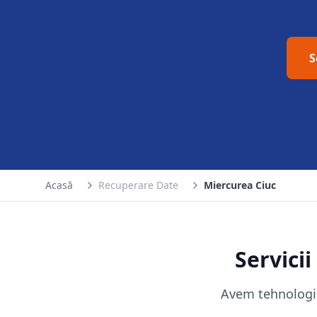
S
Acasă
Recuperare Date
Miercurea Ciuc
Servici
Avem tehnologia