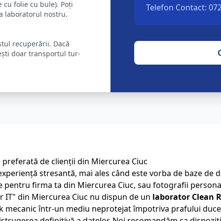
 cu folie cu bule). Poți
Telefon Contact: 07
la laboratorul nostru.
stul recuperării. Dacă
tești doar transportul tur-
preferată de clienții din
Miercurea Ciuc
experiență stresantă, mai ales când este vorba de baze de da
le pentru firma ta din
Miercurea Ciuc
, sau fotografii persona
r IT" din
Miercurea Ciuc
nu dispun de un
laborator Clean 
 mecanic într-un mediu neprotejat împotriva prafului duce, 
istrugerea definitivă a datelor. Noi recomandăm ca dispozitiv