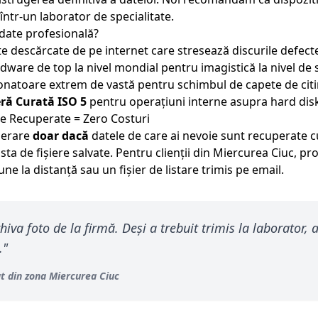
într-un laborator de specialitate.
date profesională?
te descărcate de pe internet care stresează discurile defect
are de top la nivel mondial pentru imagistică la nivel de 
natoare extrem de vastă pentru schimbul de capete de citi
ă Curată ISO 5
pentru operațiuni interne asupra hard disk
te Recuperate = Zero Costuri
uperare
doar dacă
datele de care ai nevoie sunt recuperate c
lista de fișiere salvate. Pentru clienții din
Miercurea Ciuc
, pr
ne la distanță sau un fișier de listare trimis pe email.
iva foto de la firmă. Deși a trebuit trimis la laborator, a
.
"
at din zona
Miercurea Ciuc