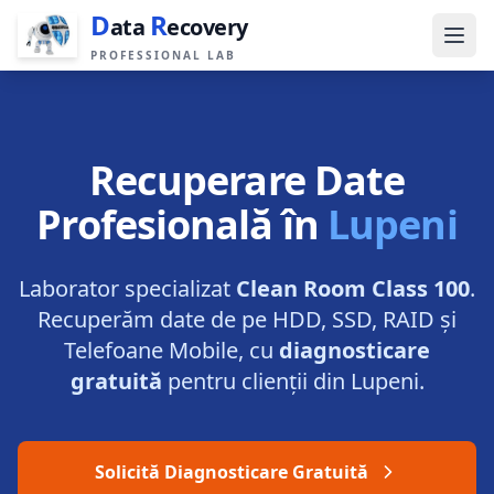
D
R
ata
ecovery
PROFESSIONAL LAB
Recuperare Date
Profesională în
Lupeni
Laborator specializat
Clean Room Class 100
.
Recuperăm date de pe HDD, SSD, RAID și
Telefoane Mobile, cu
diagnosticare
gratuită
pentru clienții din
Lupeni
.
Solicită Diagnosticare Gratuită