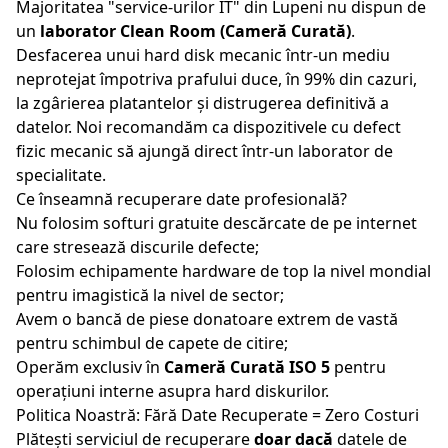
Majoritatea "service-urilor IT" din
Lupeni
nu dispun de
un
laborator Clean Room (Cameră Curată)
.
Desfacerea unui hard disk mecanic într-un mediu
neprotejat împotriva prafului duce, în 99% din cazuri,
la zgârierea platantelor și distrugerea definitivă a
datelor. Noi recomandăm ca dispozitivele cu defect
fizic mecanic să ajungă direct într-un laborator de
specialitate.
Ce înseamnă recuperare date profesională?
Nu folosim softuri gratuite descărcate de pe internet
care stresează discurile defecte;
Folosim echipamente hardware de top la nivel mondial
pentru imagistică la nivel de sector;
Avem o bancă de piese donatoare extrem de vastă
pentru schimbul de capete de citire;
Operăm exclusiv în
Cameră Curată ISO 5
pentru
operațiuni interne asupra hard diskurilor.
Politica Noastră: Fără Date Recuperate = Zero Costuri
Plătești serviciul de recuperare
doar dacă
datele de