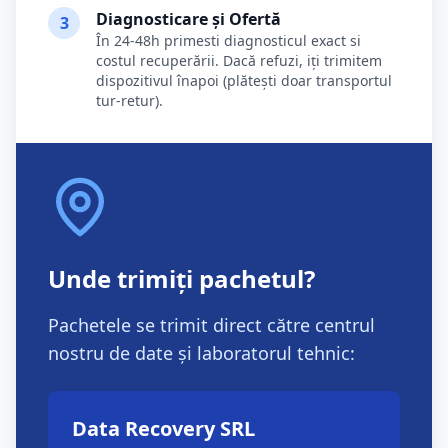
Diagnosticare și Ofertă
3
În 24-48h primesti diagnosticul exact si
costul recuperării. Dacă refuzi, iți trimitem
dispozitivul înapoi (plătești doar transportul
tur-retur).
Unde trimiți pachetul?
Pachetele se trimit direct către centrul
nostru de date și laboratorul tehnic:
Data Recovery SRL