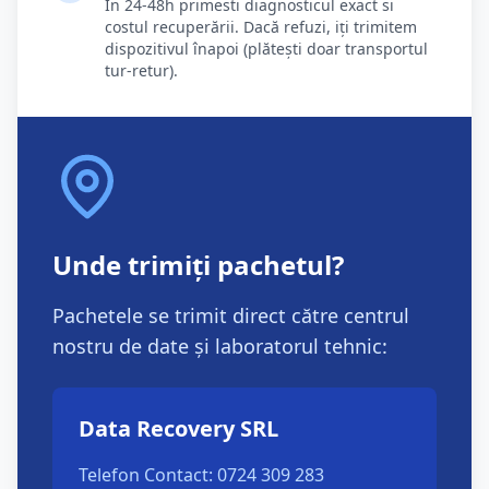
În 24-48h primesti diagnosticul exact si
costul recuperării. Dacă refuzi, iți trimitem
dispozitivul înapoi (plătești doar transportul
tur-retur).
Unde trimiți pachetul?
Pachetele se trimit direct către centrul
nostru de date și laboratorul tehnic:
Data Recovery SRL
Telefon Contact: 0724 309 283