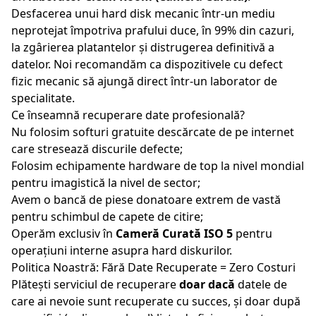
Desfacerea unui hard disk mecanic într-un mediu
neprotejat împotriva prafului duce, în 99% din cazuri,
la zgârierea platantelor și distrugerea definitivă a
datelor. Noi recomandăm ca dispozitivele cu defect
fizic mecanic să ajungă direct într-un laborator de
specialitate.
Ce înseamnă recuperare date profesională?
Nu folosim softuri gratuite descărcate de pe internet
care stresează discurile defecte;
Folosim echipamente hardware de top la nivel mondial
pentru imagistică la nivel de sector;
Avem o bancă de piese donatoare extrem de vastă
pentru schimbul de capete de citire;
Operăm exclusiv în
Cameră Curată ISO 5
pentru
operațiuni interne asupra hard diskurilor.
Politica Noastră: Fără Date Recuperate = Zero Costuri
Plătești serviciul de recuperare
doar dacă
datele de
care ai nevoie sunt recuperate cu succes, și doar după