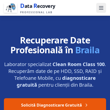
D
R
ata
ecovery
PROFESSIONAL LAB
Recuperare Date
Profesională în
Braila
Laborator specializat
Clean Room Class 100
.
Recuperăm date de pe HDD, SSD, RAID și
Telefoane Mobile, cu
diagnosticare
gratuită
pentru clienții din
Braila
.
Solicită Diagnosticare Gratuită