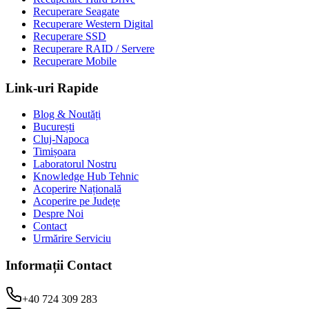
Recuperare Seagate
Recuperare Western Digital
Recuperare SSD
Recuperare RAID / Servere
Recuperare Mobile
Link-uri Rapide
Blog & Noutăți
București
Cluj-Napoca
Timișoara
Laboratorul Nostru
Knowledge Hub Tehnic
Acoperire Națională
Acoperire pe Județe
Despre Noi
Contact
Urmărire Serviciu
Informații Contact
+40 724 309 283