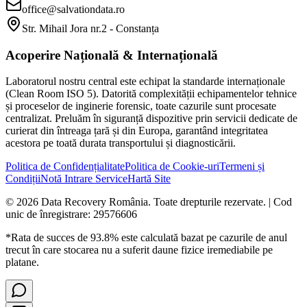
office@salvationdata.ro
Str. Mihail Jora nr.2 - Constanța
Acoperire Națională & Internațională
Laboratorul nostru central este echipat la standarde internaționale
(Clean Room ISO 5). Datorită complexității echipamentelor tehnice
și proceselor de inginerie forensic, toate cazurile sunt procesate
centralizat. Preluăm în siguranță dispozitive prin servicii dedicate de
curierat din întreaga țară și din Europa, garantând integritatea
acestora pe toată durata transportului și diagnosticării.
Politica de Confidențialitate
Politica de Cookie-uri
Termeni și
Condiții
Notă Intrare Service
Hartă Site
©
2026
Data Recovery România
. Toate drepturile rezervate. | Cod
unic de înregistrare: 29576606
*Rata de succes de 93.8% este calculată bazat pe cazurile de anul
trecut în care stocarea nu a suferit daune fizice iremediabile pe
platane.