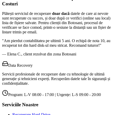
Costuri
Plătești serviciul de recuperare
doar dacă
datele de care ai nevoie
sunt recuperate cu succes, și doar după ce verifici (online sau local)
lista de fișiere salvate. Pentru clienții din
Botosani
, procesul de
verificare se face comod, printr-o sesiune la distanță sau un fișier de
listare trimis pe email.
"
Am pierdut contabilitatea pe ultimii 5 ani. O echipă de nota 10, au
recuperat tot din hard disk-ul meu stricat. Recomand tuturor!
"
—
Elena C.
, client rezolvat din zona
Botosani
Data Recovery
Servicii profesionale de recuperare date cu tehnologie de ultimă
generație și tehnicieni experți. Recuperăm datele tale în siguranță și
confidențialitate.
Program: L-V 08:00 - 17:00 | Urgențe: L-S 09:00 - 20:00
Serviciile Noastre
Recuperare Hard Drive