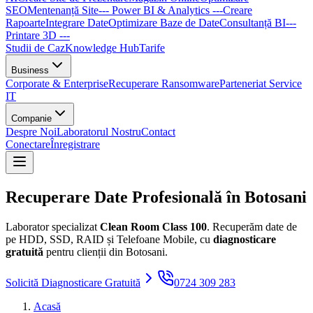
SEO
Mentenanță Site
--- Power BI & Analytics ---
Creare
Rapoarte
Integrare Date
Optimizare Baze de Date
Consultanță BI
---
Printare 3D ---
Studii de Caz
Knowledge Hub
Tarife
Business
Corporate & Enterprise
Recuperare Ransomware
Parteneriat Service
IT
Companie
Despre Noi
Laboratorul Nostru
Contact
Conectare
Înregistrare
Recuperare Date Profesională în
Botosani
Laborator specializat
Clean Room Class 100
. Recuperăm date de
pe HDD, SSD, RAID și Telefoane Mobile, cu
diagnosticare
gratuită
pentru clienții din
Botosani
.
Solicită Diagnosticare Gratuită
0724 309 283
Acasă