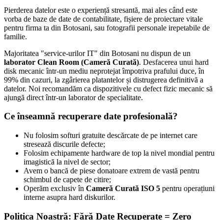
Pierderea datelor este o experiență stresantă, mai ales când este
vorba de baze de date de contabilitate, fișiere de proiectare vitale
pentru firma ta din
Botosani
, sau fotografii personale irepetabile de
familie.
Majoritatea "service-urilor IT" din
Botosani
nu dispun de un
laborator Clean Room (Cameră Curată)
. Desfacerea unui hard
disk mecanic într-un mediu neprotejat împotriva prafului duce, în
99% din cazuri, la zgârierea platantelor și distrugerea definitivă a
datelor. Noi recomandăm ca dispozitivele cu defect fizic mecanic să
ajungă direct într-un laborator de specialitate.
Ce înseamnă recuperare date profesională?
Nu folosim softuri gratuite descărcate de pe internet care
stresează discurile defecte;
Folosim echipamente hardware de top la nivel mondial pentru
imagistică la nivel de sector;
Avem o bancă de piese donatoare extrem de vastă pentru
schimbul de capete de citire;
Operăm exclusiv în
Cameră Curată ISO 5
pentru operațiuni
interne asupra hard diskurilor.
Politica Noastră: Fără Date Recuperate = Zero