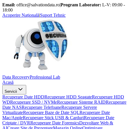
Email:
office@salvationdata.ro
|
Program Laborator:
L-V: 09:00 -
18:00
Acoperire Națională
|
Suport Tehnic
D
ata
R
ecovery
Professional Lab
Acasă
Servicii
Recuperare Date HDD
Recuperare HDD Seagate
Recuperare HDD
WD
Recuperare SSD / NVMe
Recuperare Sisteme RAID
Recuperare
Date NAS
Recuperare Telefoane
Recuperare Servere
Virtualizate
Recuperare Baze de Date SQL
Recuperare Date
Mac/Apple
Recuperare Stick USB & Carduri
Recuperare Date
Criptate / DVR
Recuperare Date Forensics
Dezvoltare Web &
AI
Creare Site de Prezentare
Magazin Online
Optimizare