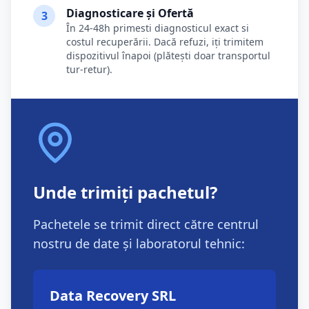
Diagnosticare și Ofertă
3
În 24-48h primesti diagnosticul exact si
costul recuperării. Dacă refuzi, iți trimitem
dispozitivul înapoi (plătești doar transportul
tur-retur).
Unde trimiți pachetul?
Pachetele se trimit direct către centrul
nostru de date și laboratorul tehnic:
Data Recovery SRL