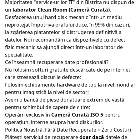
Majoritatea "service-urilor IT" din
Bistrita
nu dispun de
un
laborator Clean Room (Cameră Curată)
.
Desfacerea unui hard disk mecanic într-un mediu
neprotejat împotriva prafului duce, în 99% din cazuri,
la zgârierea platantelor și distrugerea definitivă a
datelor. Noi recomandăm ca dispozitivele cu defect
fizic mecanic să ajungă direct într-un laborator de
specialitate.
Ce înseamnă recuperare date profesională?
Nu folosim softuri gratuite descărcate de pe internet
care stresează discurile defecte;
Folosim echipamente hardware de top la nivel mondial
pentru imagistică la nivel de sector;
Avem o bancă de piese donatoare extrem de vastă
pentru schimbul de capete de citire;
Operăm exclusiv în
Cameră Curată ISO 5
pentru
operațiuni interne asupra hard diskurilor.
Politica Noastră: Fără Date Recuperate = Zero Costuri
Plătești serviciul de recuperare
doar dacă
datele de