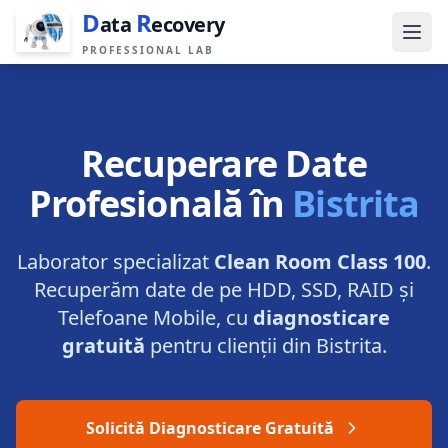
D
R
ata
ecovery
PROFESSIONAL LAB
Recuperare Date
Profesională în
Bistrita
Laborator specializat
Clean Room Class 100
.
Recuperăm date de pe HDD, SSD, RAID și
Telefoane Mobile, cu
diagnosticare
gratuită
pentru clienții din
Bistrita
.
Solicită Diagnosticare Gratuită