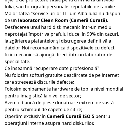
Iulia
, sau fotografii personale irepetabile de familie.
Majoritatea "service-urilor IT" din
Alba Iulia
nu dispun
de un
laborator Clean Room (Cameră Curată)
.
Desfacerea unui hard disk mecanic într-un mediu
neprotejat împotriva prafului duce, în 99% din cazuri,
la zgârierea platantelor și distrugerea definitivă a
datelor. Noi recomandăm ca dispozitivele cu defect
fizic mecanic să ajungă direct într-un laborator de
specialitate.
Ce înseamnă recuperare date profesională?
Nu folosim softuri gratuite descărcate de pe internet
care stresează discurile defecte;
Folosim echipamente hardware de top la nivel mondial
pentru imagistică la nivel de sector;
Avem o bancă de piese donatoare extrem de vastă
pentru schimbul de capete de citire;
Operăm exclusiv în
Cameră Curată ISO 5
pentru
operațiuni interne asupra hard diskurilor.