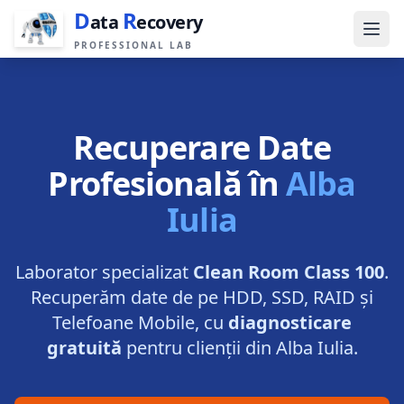
D
R
ata
ecovery
PROFESSIONAL LAB
Recuperare Date
Profesională în
Alba
Iulia
Laborator specializat
Clean Room Class 100
.
Recuperăm date de pe HDD, SSD, RAID și
Telefoane Mobile, cu
diagnosticare
gratuită
pentru clienții din
Alba Iulia
.