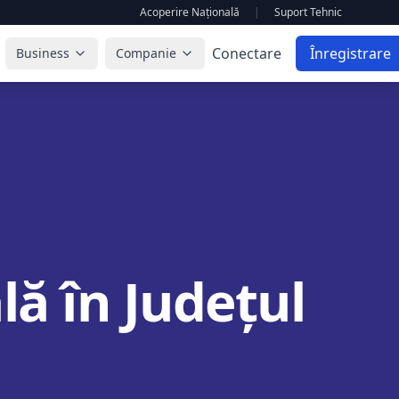
Acoperire Națională
|
Suport Tehnic
Conectare
Înregistrare
Business
Companie
ă în Județul