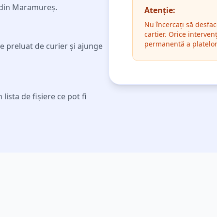
 din
Maramureș
.
Atenție:
Nu încercați să desfac
cartier. Orice interve
permanentă a platelo
 preluat de curier și ajunge
ista de fișiere ce pot fi