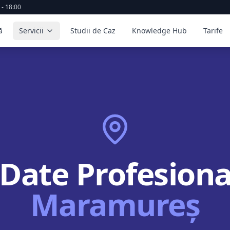
 - 18:00
ă
Servicii
Studii de Caz
Knowledge Hub
Tarife
Date Profesional
Maramureș