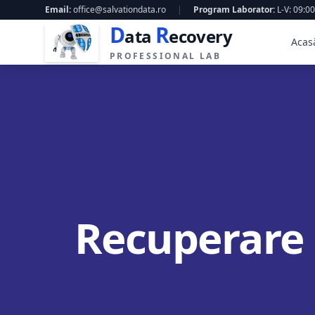
Email:
office@salvationdata.ro
|
Program Laborator:
L-V: 09:00
D
R
ata
ecovery
Acas
PROFESSIONAL LAB
Recuperare 