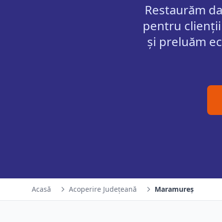
Restaurăm dat
pentru clienț
și preluăm ec
Acasă
Acoperire Județeană
Maramureș