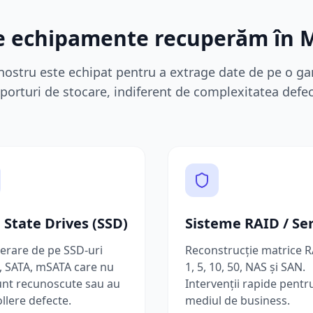
de echipamente recuperăm în
M
nostru este echipat pentru a extrage date de pe o 
porturi de stocare, indiferent de complexitatea defec
d State Drives (SSD)
Sisteme RAID / Se
erare de pe SSD-uri
Reconstrucție matrice R
 SATA, mSATA care nu
1, 5, 10, 50, NAS și SAN.
unt recunoscute sau au
Intervenții rapide pentr
llere defecte.
mediul de business.