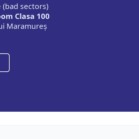
 (bad sectors)
oom Clasa 100
ui
Maramureș