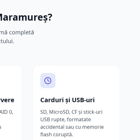
aramureș
?
gamă completă
tului.
rvere
Carduri și USB-uri
AID 0,
SD, MicroSD, CF și stick-uri
USB rupte, formatate
u
accidental sau cu memorie
flash coruptă.