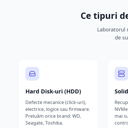
Ce tipuri 
Laboratorul 
de su
Hard Disk-uri (HDD)
Soli
Defecte mecanice (click-uri),
Recup
electrice, logice sau firmware.
NVMe,
Preluăm orice brand: WD,
mai s
Seagate, Toshiba.
contro