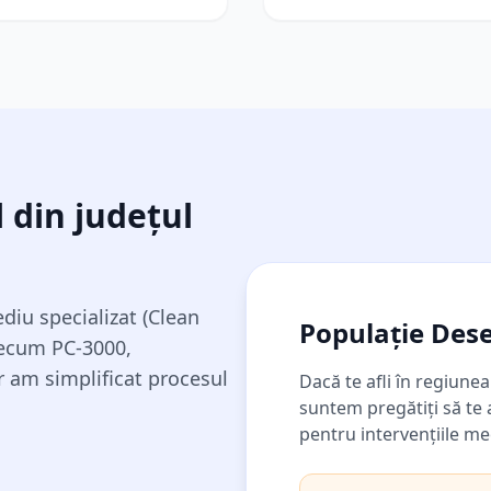
 din județul
iu specializat (Clean
Populație Dese
ecum PC-3000,
ar am simplificat procesul
Dacă te afli în regiune
suntem pregătiți să te
pentru intervențiile m