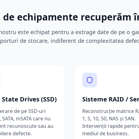
ri de echipamente recuperăm 
nostru este echipat pentru a extrage date de pe o 
porturi de stocare, indiferent de complexitatea defec
d State Drives (SSD)
Sisteme RAID / Se
erare de pe SSD-uri
Reconstrucție matrice R
 SATA, mSATA care nu
1, 5, 10, 50, NAS și SAN.
unt recunoscute sau au
Intervenții rapide pentr
llere defecte.
mediul de business.