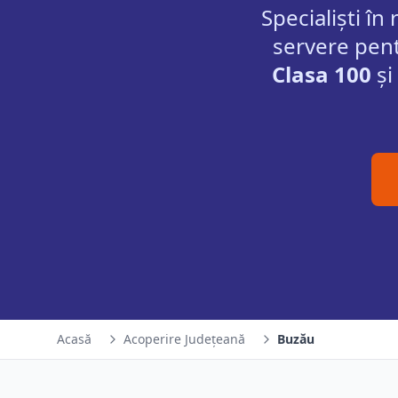
Specialiști în
servere pent
Clasa 100
și
Acasă
Acoperire Județeană
Buzău