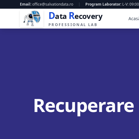
Email:
office@salvationdata.ro
|
Program Laborator:
L-V: 09:00
D
R
ata
ecovery
Acas
PROFESSIONAL LAB
Recuperare 