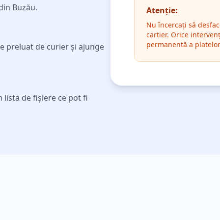
 din
Buzău
.
Atenție:
Nu încercați să desfac
cartier. Orice interve
permanentă a platelo
 preluat de curier și ajunge
ista de fișiere ce pot fi