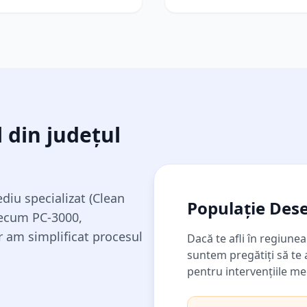
 din județul
iu specializat (Clean
Populație Dese
ecum PC-3000,
ar am simplificat procesul
Dacă te afli în regiune
suntem pregătiți să te
pentru intervențiile m