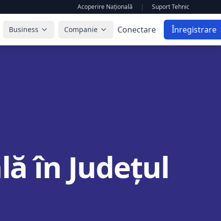
Acoperire Națională
|
Suport Tehnic
Conectare
Înregistrare
Business
Companie
ă în Județul