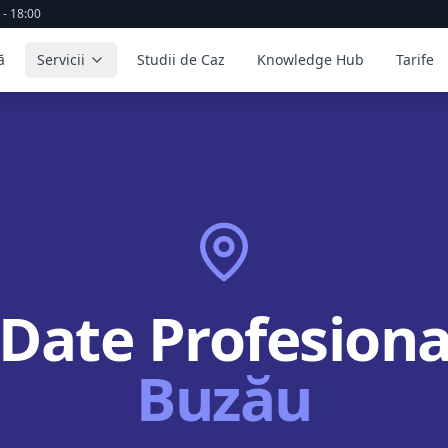
 - 18:00
ă
Servicii
Studii de Caz
Knowledge Hub
Tarife
Date Profesional
Buzău