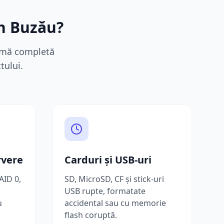
în
Buzău
?
gamă completă
tului.
rvere
Carduri și USB-uri
AID 0,
SD, MicroSD, CF și stick-uri
USB rupte, formatate
u
accidental sau cu memorie
flash coruptă.