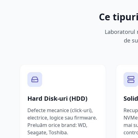
Ce tipu
Laboratorul 
de su
Hard Disk-uri (HDD)
Soli
Defecte mecanice (click-uri),
Recup
electrice, logice sau firmware.
NVMe,
Preluăm orice brand: WD,
mai s
Seagate, Toshiba.
contro