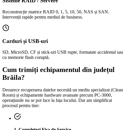
Sisteme RAID / Servere
Reconstrucție matrice RAID 0, 1, 5, 10, 50, NAS și SAN.
Intervenții rapide pentru mediul de business.
Carduri și USB-uri
SD, MicroSD, CF și stick-uri USB rupte, formatate accidental sau
cu memorie flash coruptă.
Cum trimiți echipamentul din județul
Brăila
?
Deoarece recuperarea datelor necesită un mediu specializat (Clean
Room) și echipamente hardware avansate precum PC-3000,
operațiunile nu se pot face la fața locului. Dar am simplificat
procesul pentru tine:
1. Completezi Fișa de Service