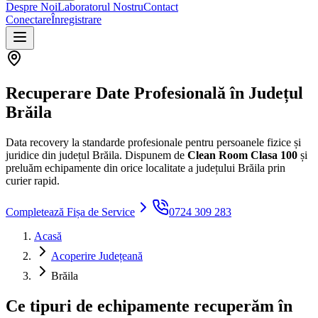
Despre Noi
Laboratorul Nostru
Contact
Conectare
Înregistrare
Recuperare Date Profesională în Județul
Brăila
Data recovery la standarde profesionale pentru persoanele fizice și
juridice din județul Brăila.
Dispunem de
Clean Room Clasa 100
și
preluăm echipamente din orice localitate a județului
Brăila
prin
curier rapid.
Completează Fișa de Service
0724 309 283
Acasă
Acoperire Județeană
Brăila
Ce tipuri de echipamente recuperăm în