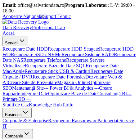
Email:
office@salvationdata.ro
|
Program Laborator:
L-V: 09:00 -
18:00
Acoperire Națională
|
Suport Tehnic
D
ata
R
ecovery
Professional Lab
Acasă
Servicii
Recuperare Date HDD
Recuperare HDD Seagate
Recuperare HDD
WD
Recuperare SSD / NVMe
Recuperare Sisteme RAID
Recuperare
Date NAS
Recuperare Telefoane
Recuperare Servere
Virtualizate
Recuperare Baze de Date SQL
Recuperare Date
Mac/Apple
Recuperare Stick USB & Carduri
Recuperare Date
Criptate / DVR
Recuperare Date Forensics
Dezvoltare Web &
AI
Creare Site de Prezentare
Magazin Online
Optimizare
SEO
Mentenanță Site
--- Power BI & Analytics ---
Creare
Rapoarte
Integrare Date
Optimizare Baze de Date
Consultanță BI
---
Printare 3D ---
Studii de Caz
Knowledge Hub
Tarife
Business
Corporate & Enterprise
Recuperare Ransomware
Parteneriat Service
IT
Companie