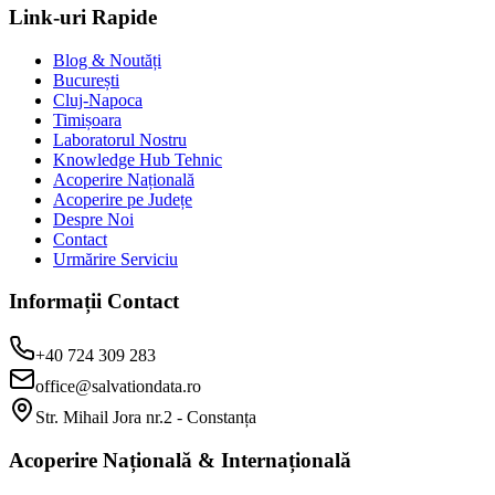
Link-uri Rapide
Blog & Noutăți
București
Cluj-Napoca
Timișoara
Laboratorul Nostru
Knowledge Hub Tehnic
Acoperire Națională
Acoperire pe Județe
Despre Noi
Contact
Urmărire Serviciu
Informații Contact
+40 724 309 283
office@salvationdata.ro
Str. Mihail Jora nr.2 - Constanța
Acoperire Națională & Internațională