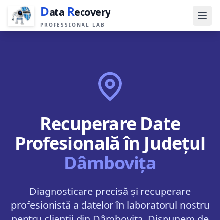
D
R
ata
ecovery
PROFESSIONAL LAB
Recuperare Date
Profesională în Județul
Dâmbovița
Diagnosticare precisă și recuperare
profesionistă a datelor în laboratorul nostru
pentru clienții din Dâmbovița.
Dispunem de