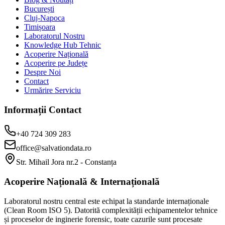
București
Cluj-Napoca
Timișoara
Laboratorul Nostru
Knowledge Hub Tehnic
Acoperire Națională
Acoperire pe Județe
Despre Noi
Contact
Urmărire Serviciu
Informații Contact
+40 724 309 283
office@salvationdata.ro
Str. Mihail Jora nr.2 - Constanța
Acoperire Națională & Internațională
Laboratorul nostru central este echipat la standarde internaționale
(Clean Room ISO 5). Datorită complexității echipamentelor tehnice
și proceselor de inginerie forensic, toate cazurile sunt procesate