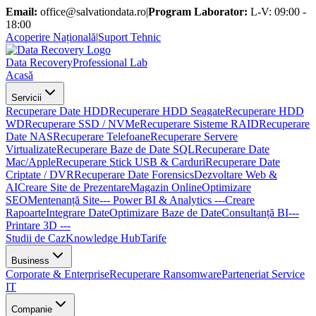
Email:
office@salvationdata.ro
|
Program Laborator:
L-V: 09:00 -
18:00
Acoperire Națională
|
Suport Tehnic
D
ata
R
ecovery
Professional Lab
Acasă
Servicii
Recuperare Date HDD
Recuperare HDD Seagate
Recuperare HDD
WD
Recuperare SSD / NVMe
Recuperare Sisteme RAID
Recuperare
Date NAS
Recuperare Telefoane
Recuperare Servere
Virtualizate
Recuperare Baze de Date SQL
Recuperare Date
Mac/Apple
Recuperare Stick USB & Carduri
Recuperare Date
Criptate / DVR
Recuperare Date Forensics
Dezvoltare Web &
AI
Creare Site de Prezentare
Magazin Online
Optimizare
SEO
Mentenanță Site
--- Power BI & Analytics ---
Creare
Rapoarte
Integrare Date
Optimizare Baze de Date
Consultanță BI
---
Printare 3D ---
Studii de Caz
Knowledge Hub
Tarife
Business
Corporate & Enterprise
Recuperare Ransomware
Parteneriat Service
IT
Companie