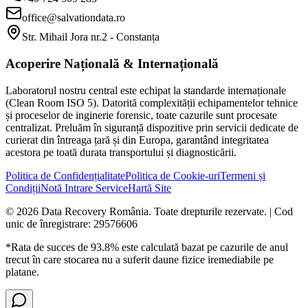
office@salvationdata.ro
Str. Mihail Jora nr.2 - Constanța
Acoperire Națională & Internațională
Laboratorul nostru central este echipat la standarde internaționale
(Clean Room ISO 5). Datorită complexității echipamentelor tehnice
și proceselor de inginerie forensic, toate cazurile sunt procesate
centralizat. Preluăm în siguranță dispozitive prin servicii dedicate de
curierat din întreaga țară și din Europa, garantând integritatea
acestora pe toată durata transportului și diagnosticării.
Politica de Confidențialitate
Politica de Cookie-uri
Termeni și
Condiții
Notă Intrare Service
Hartă Site
©
2026
Data Recovery România
. Toate drepturile rezervate. | Cod
unic de înregistrare: 29576606
*Rata de succes de 93.8% este calculată bazat pe cazurile de anul
trecut în care stocarea nu a suferit daune fizice iremediabile pe
platane.