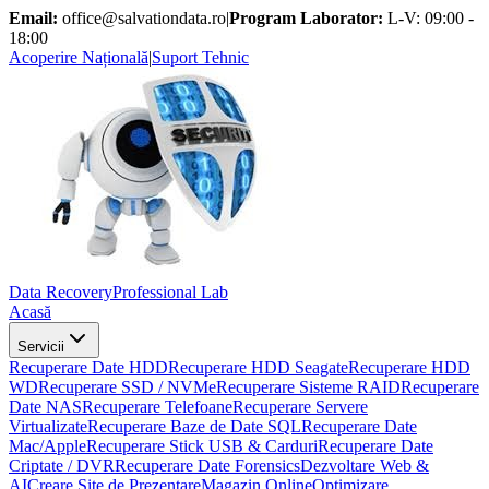
Email:
office@salvationdata.ro
|
Program Laborator:
L-V: 09:00 -
18:00
Acoperire Națională
|
Suport Tehnic
D
ata
R
ecovery
Professional Lab
Acasă
Servicii
Recuperare Date HDD
Recuperare HDD Seagate
Recuperare HDD
WD
Recuperare SSD / NVMe
Recuperare Sisteme RAID
Recuperare
Date NAS
Recuperare Telefoane
Recuperare Servere
Virtualizate
Recuperare Baze de Date SQL
Recuperare Date
Mac/Apple
Recuperare Stick USB & Carduri
Recuperare Date
Criptate / DVR
Recuperare Date Forensics
Dezvoltare Web &
AI
Creare Site de Prezentare
Magazin Online
Optimizare