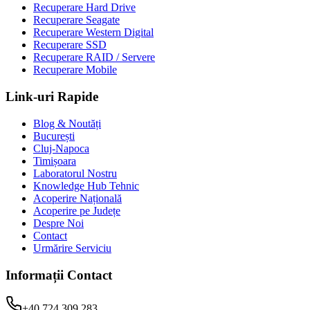
Recuperare Hard Drive
Recuperare Seagate
Recuperare Western Digital
Recuperare SSD
Recuperare RAID / Servere
Recuperare Mobile
Link-uri Rapide
Blog & Noutăți
București
Cluj-Napoca
Timișoara
Laboratorul Nostru
Knowledge Hub Tehnic
Acoperire Națională
Acoperire pe Județe
Despre Noi
Contact
Urmărire Serviciu
Informații Contact
+40 724 309 283