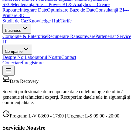
SEO
Mentenanță Site
--- Power BI & Analytics ---
Creare
Rapoarte
Integrare Date
Optimizare Baze de Date
Consultanță BI
---
Printare 3D ---
Studii de Caz
Knowledge Hub
Tarife
Business
Corporate & Enterprise
Recuperare Ransomware
Parteneriat Service
IT
Companie
Despre Noi
Laboratorul Nostru
Contact
Conectare
Înregistrare
Data Recovery
Servicii profesionale de recuperare date cu tehnologie de ultimă
generație și tehnicieni experți. Recuperăm datele tale în siguranță și
confidențialitate.
Program: L-V 08:00 - 17:00 | Urgențe: L-S 09:00 - 20:00
Serviciile Noastre